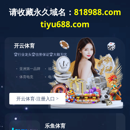
欢迎来到
乐鱼页面在线登录
的官方网站！
ABOUT US
关于我们
乐鱼页面在线登录自创建以来，一直坚持以“质量稳抓、信誉为
上”的经营宗旨，不断开发，创新产品，开拓市场，与众多科研单位，
高等院校进行紧密合作并聘请工程师作指导。公司拥有硅钢片自动冲剪