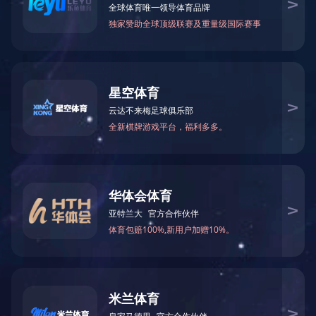
线，全自动数控平绕机、箔绕机、环形绕线机、扁线立绕机、R型绕线
机、数控雕刻机、真空压力浸烤机、全自动铁芯数控氩焊机等设备。引
入现代化管理理念，采用国内外高新技术。专业生产单、三相变压器，
稳压器，调压器，电抗器，充电器，逆变器，电机启动柜等产品。公司
在注重产品开发、研制的同时，不断加强质量管理，并全面通过了CE认
证、CQC认证及ISO9001国际质量体系认证。现在公司拥有全套现代智
能校验设备，为公司产品出厂提供了质量的保障。公司先后获得“中国
产品”、“电网定点选购产品”等殊荣。
在新的世纪里，兰宇公司坚持以“专业铸造品质、服务铸造竞争
力”为理念，致力于新产品、新技术、新工艺的不断创新和开拓。愿与
国内外客户真诚合作，携手并进，创造辉煌的明天！